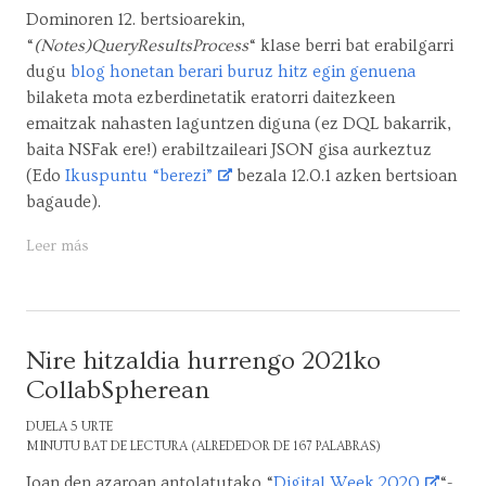
Dominoren 12. bertsioarekin,
“
(Notes)QueryResultsProcess
“ klase berri bat erabilgarri
dugu
blog honetan berari buruz hitz egin genuena
bilaketa mota ezberdinetatik eratorri daitezkeen
emaitzak nahasten laguntzen diguna (ez DQL bakarrik,
baita NSFak ere!) erabiltzaileari JSON gisa aurkeztuz
(Edo
Ikuspuntu “berezi”
bezala 12.0.1 azken bertsioan
bagaude).
Leer más
Nire hitzaldia hurrengo 2021ko
CollabSpherean
DUELA 5 URTE
MINUTU BAT DE LECTURA (ALREDEDOR DE 167 PALABRAS)
Joan den azaroan antolatutako “
Digital Week 2020
“-