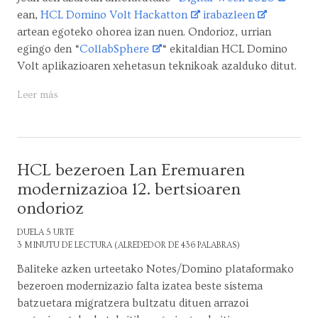
ean,
HCL Domino Volt Hackatton
irabazleen
artean egoteko ohorea izan nuen. Ondorioz, urrian
egingo den “
CollabSphere
“ ekitaldian HCL Domino
Volt aplikazioaren xehetasun teknikoak azalduko ditut.
Leer más
HCL bezeroen Lan Eremuaren
modernizazioa 12. bertsioaren
ondorioz
DUELA 5 URTE
3 MINUTU DE LECTURA (ALREDEDOR DE 436 PALABRAS)
Baliteke azken urteetako Notes/Domino plataformako
bezeroen modernizazio falta izatea beste sistema
batzuetara migratzera bultzatu dituen arrazoi