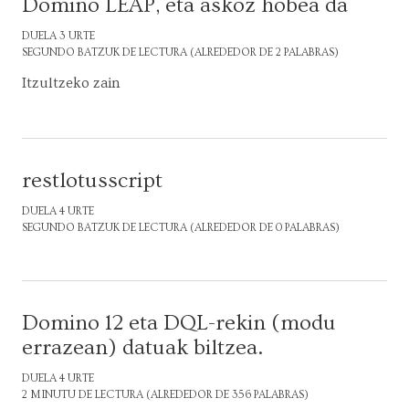
Domino LEAP, eta askoz hobea da
DUELA 3 URTE
SEGUNDO BATZUK DE LECTURA (ALREDEDOR DE 2 PALABRAS)
Itzultzeko zain
restlotusscript
DUELA 4 URTE
SEGUNDO BATZUK DE LECTURA (ALREDEDOR DE 0 PALABRAS)
Domino 12 eta DQL-rekin (modu
errazean) datuak biltzea.
DUELA 4 URTE
2 MINUTU DE LECTURA (ALREDEDOR DE 356 PALABRAS)