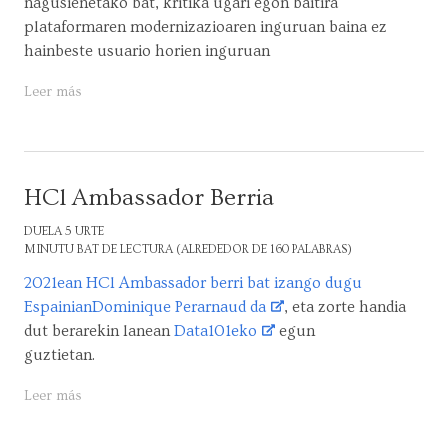
nagusienetako bat, kritika ugari egon baitira
plataformaren modernizazioaren inguruan baina ez
hainbeste usuario horien inguruan
Leer más
HCl Ambassador Berria
DUELA 5 URTE
MINUTU BAT DE LECTURA (ALREDEDOR DE 160 PALABRAS)
2021ean HCl Ambassador berri bat izango dugu
EspainianDominique Perarnaud da
, eta zorte handia
dut berarekin lanean
Data101eko
egun
guztietan.
Leer más